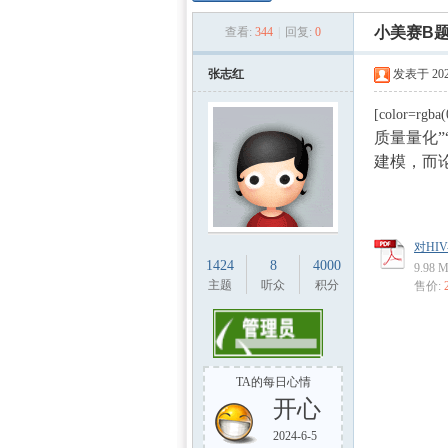
数学
»
›
›
小美赛B
查看:
344
|
回复:
0
张志红
发表于 2025
[color=rgba(0
质量量化
建模，而
建模
对HI
1424
8
4000
9.98
主题
听众
积分
售价:
TA的每日心情
开心
社
2024-6-5