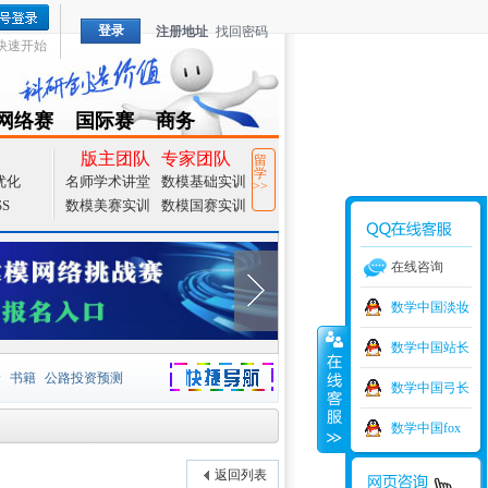
登录
注册地址
找回密码
快速开始
网络赛
国际赛
商务
TZMCM
CAMCM
Special
版主团队
专家团队
留
学
优化
名师学术讲堂
数模基础实训
>>
SS
数模美赛实训
数模国赛实训
在线咨询
数学中国淡妆
数学中国站长
价
书籍
公路投资预测
数学中国弓长
捷导航
家一等奖
大宗商品
数学中国fox
型
元胞自动机
证书下载
返回列表