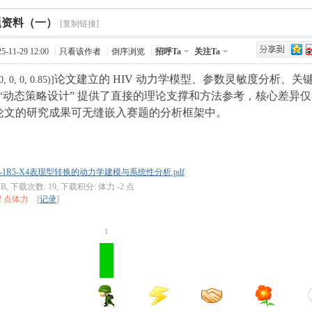
›
题资料（一）
Q值法
规划
证书
数
[复制链接]
-11-29 12:00
|
只看该作者
|
倒序浏览
|
招呼Ta
关注Ta
成绩
挑战赛
论文建立的 HIV 动力学模型、参数灵敏度分析、关
, 0, 0, 0.85)]
”“动态策略设计” 提供了直接的理论支撑和方法参考，核心差异
论文的研究成果可无缝嵌入赛题的分析框架中。
V-1R5-X4表现型转换的动力学建模与系统性分析.pdf
 MB, 下载次数: 19, 下载积分: 体力 -2 点
2 点体力
[
记录
]
1