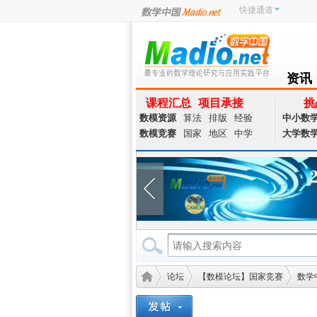
快捷通道
资讯
NEWS
课程汇总
项目承接
挑
数模资源
算法
排版
经验
中小数
数模竞赛
国家
地区
中学
大学数
论坛
【数模论坛】国家竞赛
数学