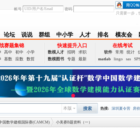
帐号
密码
只需要一步，
论坛
说说
群组
中小学
人才
排名
模友会
BBS
Follow
group
zxx
achieve
Ranklist
Club
战赛题集锦
快速提升入口
在线考试
学
高中
初中
小学
数模人才
招聘
求职
软件
常用
统计
学
基数
应数
数哲
数模图书
专题
最新
matlab
lingo
sas
SP
本版
搜索
热搜:
深圳夏令营
房
中国数学建模国际赛(CAMCM)
小美赛B题资料（一）
数据挖掘
画图工具
国
夏令营
大数据
预测模