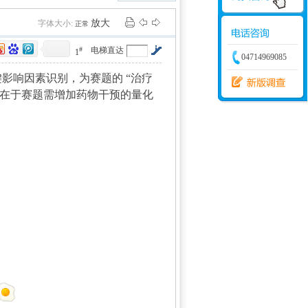
学建模
增加体力
比赛
放大
字体大小:
正常
#
电梯直达
1
04714969085
键影响因素识别，为赛题的 “治疗
仅在于赛题需增加药物干预的量化