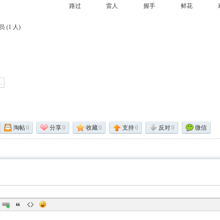
路过
雷人
握手
鲜花
 (
1 人
)
淘帖
0
分享
0
收藏
0
支持
0
反对
0
微信