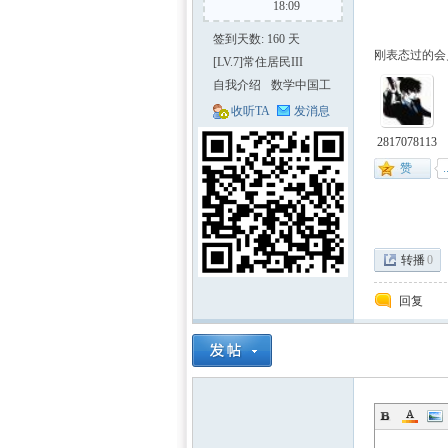
18:09
签到天数: 160 天
刚表态过的会员
[LV.7]常住居民III
自我介绍
数学中国工
作人员
收听TA
发消息
2817078113
区-
转播
0
回复
数学