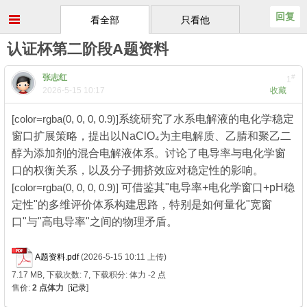
回复
看全部
只看他
认证杯第二阶段A题资料
张志红
#
1
2026-5-15 10:17
收藏
[color=rgba(0, 0, 0, 0.9)]
系统研究了水系电解液的电化学稳定
窗口扩展策略，提出以NaClO₄为主电解质、乙腈和聚乙二
醇为添加剂的混合电解液体系。讨论了电导率与电化学窗
口的权衡关系，以及分子拥挤效应对稳定性的影响。
[color=rgba(0, 0, 0, 0.9)]
可借鉴其"电导率+电化学窗口+pH稳
定性"的多维评价体系构建思路，特别是如何量化"宽窗
口"与"高电导率"之间的物理矛盾。
9 j( N& e8 N Y0 i" ^+ R) j
A题资料.pdf
(2026-5-15 10:11 上传)
7.17 MB, 下载次数: 7, 下载积分: 体力 -2 点
售价:
2 点体力
[
记录
]