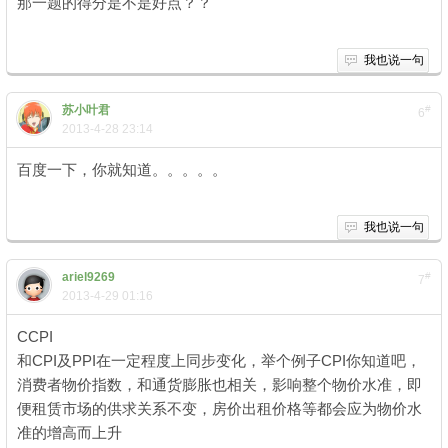
那一题的得分是不是好点？？
我也说一句
苏小叶君
#
6
2013-4-28 23:14
百度一下，你就知道。。。。。
我也说一句
ariel9269
#
7
2013-4-29 01:16
CCPI
和CPI及PPI在一定程度上同步变化，举个例子CPI你知道吧，
消费者物价指数，和通货膨胀也相关，影响整个物价水准，即
便租赁市场的供求关系不变，房价出租价格等都会应为物价水
准的增高而上升