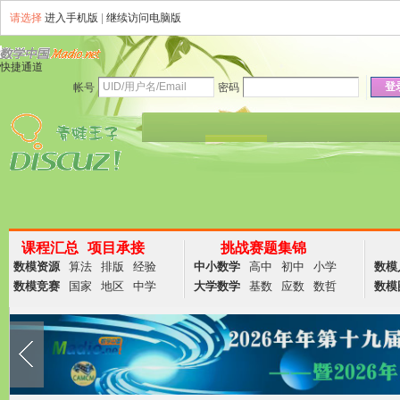
请选择
进入手机版
|
继续访问电脑版
快捷通道
登
帐号
密码
资讯
论坛
说说
群组
商务
课程汇总
项目承接
挑战赛题集锦
数模资源
算法
排版
经验
中小数学
高中
初中
小学
数模
数模竞赛
国家
地区
中学
大学数学
基数
应数
数哲
数模