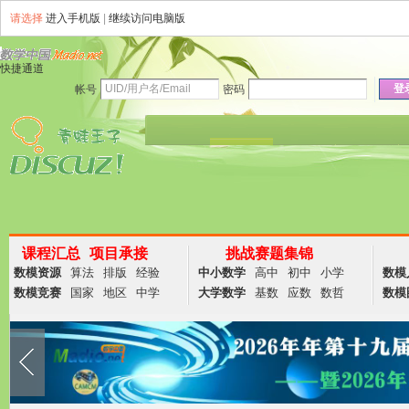
请选择
进入手机版
|
继续访问电脑版
快捷通道
登
帐号
密码
资讯
论坛
说说
群组
商务
课程汇总
项目承接
挑战赛题集锦
数模资源
算法
排版
经验
中小数学
高中
初中
小学
数模
数模竞赛
国家
地区
中学
大学数学
基数
应数
数哲
数模