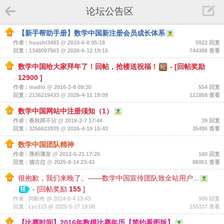
论坛公告区
【新手帮助手册】数学中国新注册会员成长体系
作者 : huashi3483 @ 2010-6-8 05:18
5922 回复
回复 : 1348097563 @ 2026-6-12 19:15
744386 查看
数学中国给大家拜年了！回帖，抢楼送祝福！
-
[回帖奖励
12900
]
作者 : madio @ 2016-2-8 09:30
554 回复
回复 : 2136219433 @ 2026-4-11 19:09
111858 查看
数学中国网站中注册须知（1）
作者 : 春秋两不沾 @ 2018-2-7 17:44
39 回复
回复 : 3256623939 @ 2026-4-10 15:43
35486 查看
数学中国团队精神
作者 : 厚积薄发 @ 2012-5-21 17:26
160 回复
回复 : 德古拉 @ 2025-8-14 23:43
86951 查看
很抱歉，我们来晚了。——数学中国宣传团队致全站用户...
-
[回帖奖励
155
]
作者 : 阿帕奇 @ 2014-6-4 13:43
906 回复
回复 : Lyc123 @ 2025-5-27 19:08
155337 查看
【比赛时间】2016年数模比赛年历【简约看图版】