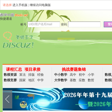
请选择
进入手机版
|
继续访问电脑版
快捷通道
登
帐号
密码
资讯
论坛
说说
群组
商务
课程汇总
项目承接
挑战赛题集锦
数模资源
算法
排版
经验
中小数学
高中
初中
小学
数模
数模竞赛
国家
地区
中学
大学数学
基数
应数
数哲
数模