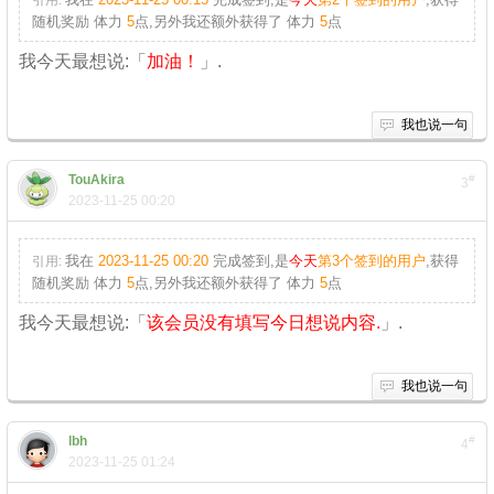
引用:
随机奖励
体力
5
点
,另外我还额外获得了
体力
5
点
我今天最想说:「
加油！
」.
我也说一句
TouAkira
#
3
2023-11-25 00:20
我在
2023-11-25 00:20
完成签到,是
今天
第3个签到的用户
,获得
引用:
随机奖励
体力
5
点
,另外我还额外获得了
体力
5
点
我今天最想说:「
该会员没有填写今日想说内容.
」.
我也说一句
lbh
#
4
2023-11-25 01:24