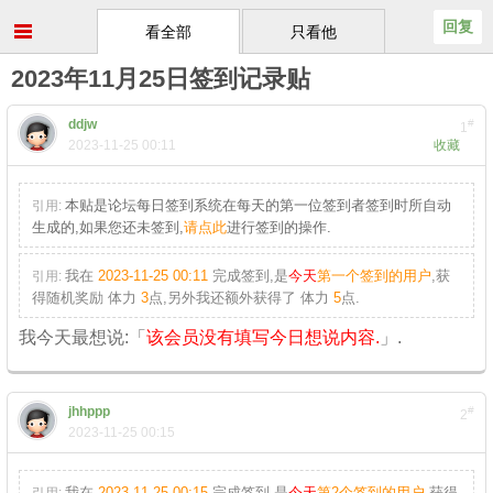
回复
看全部
只看他
2023年11月25日签到记录贴
ddjw
#
1
2023-11-25 00:11
收藏
本贴是论坛每日签到系统在每天的第一位签到者签到时所自动
引用:
生成的,如果您还未签到,
请点此
进行签到的操作.
我在
2023-11-25 00:11
完成签到,是
今天
第一个签到的用户
,获
引用:
得随机奖励
体力
3
点
,另外我还额外获得了
体力
5
点.
我今天最想说:「
该会员没有填写今日想说内容.
」.
jhhppp
#
2
2023-11-25 00:15
我在
2023-11-25 00:15
完成签到,是
今天
第2个签到的用户
,获得