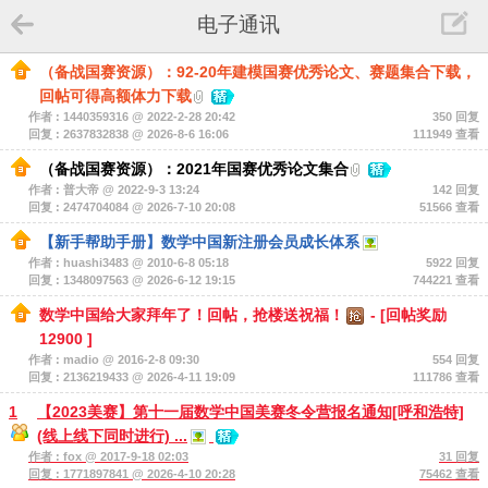
电子通讯
（备战国赛资源）：92-20年建模国赛优秀论文、赛题集合下载，
回帖可得高额体力下载
作者 : 1440359316 @ 2022-2-28 20:42
350 回复
回复 : 2637832838 @ 2026-8-6 16:06
111949 查看
（备战国赛资源）：2021年国赛优秀论文集合
作者 : 普大帝 @ 2022-9-3 13:24
142 回复
回复 : 2474704084 @ 2026-7-10 20:08
51566 查看
【新手帮助手册】数学中国新注册会员成长体系
作者 : huashi3483 @ 2010-6-8 05:18
5922 回复
回复 : 1348097563 @ 2026-6-12 19:15
744221 查看
数学中国给大家拜年了！回帖，抢楼送祝福！
-
[回帖奖励
12900
]
作者 : madio @ 2016-2-8 09:30
554 回复
回复 : 2136219433 @ 2026-4-11 19:09
111786 查看
1
【2023美赛】第十一届数学中国美赛冬令营报名通知[呼和浩特]
(线上线下同时进行) ...
作者 : fox @ 2017-9-18 02:03
31 回复
回复 : 1771897841 @ 2026-4-10 20:28
75462 查看