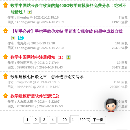
数学中国站长多年收集的超400G数学建模资料免费分享！绝对不
能错过！
作者 : ilikenba @ 2022-11-12 15:16
7 回复
回复 : zhangyuzhe @ 2026-4-10 20:09
11923 查看
【新手必读】手把手教你发帖 零距离实现突破 问题中成就自我
作者 : 袁海亮 @ 2013-8-19 12:38
161 回复
回复 : zhangyuzhe @ 2026-4-10 20:08
70370 查看
数学中国网站中注册须知（1）
作者 : 春秋两不沾 @ 2018-2-7 17:44
39 回复
回复 : 3256623939 @ 2026-4-10 15:43
35477 查看
数学建模七日谈之三：怎样进行论文阅读
作者 : magic2728 @ 2013-8-21 19:35
1161 回复
回复 : 464884439 @ 2025-11-9 13:32
219592 查看
数学建模所需软件资源汇总
作者 : 大象装冰箱 @ 2016-4-6 22:07
209 回复
回复 : 2826610393 @ 2025-8-18 15:53
108053 查看
1
2
3
4
.. 20
/ 20 页
下一页